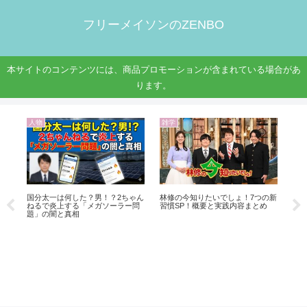
フリーメイソンのZENBO
本サイトのコンテンツには、商品プロモーションが含まれている場合があ
ります。
人物
雑学
人
0年
国分太一は何した？男！？2ちゃん
林修の今知りたいでしょ！7つの新
高
ねるで炎上する「メガソーラー問
習慣SP！概要と実践内容まとめ
袋
題」の闇と真相