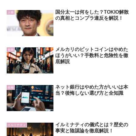
国分太一は何をした？TOKIO解散
人物
の真相とコンプラ違反を解説！
メルカリのビットコインはやめた
金融
ほうがいい？手数料と危険性を徹
底解説
ネット銀行はやめた方がいいは本
金融
当？後悔しない選び方と全知識
イルミナティの儀式とは？歴史の
イルミナティ
事実と陰謀論を徹底解説！