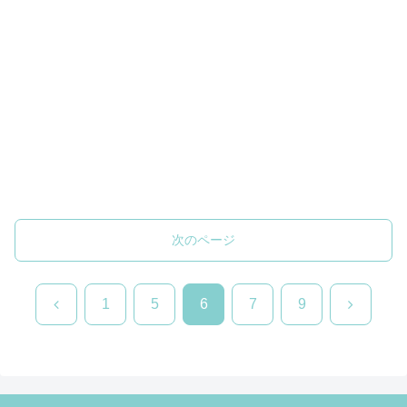
次のページ
前
次
1
5
6
7
9
へ
へ