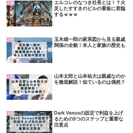
エルコレのなつき社長とは！？火
人物
災したすすきのビルの看板に君臨
するｗｗｗ
玉木雄一郎の家系図から見る親戚
人物
関係の全貌！本人と家族の歴史も
山本太郎と山本祐大は親戚なのか
人物
を徹底解説！似ているのは偶然？
Dark Venusの設定で利益を上げ
金融
るための5つのステップと重要な
注意点