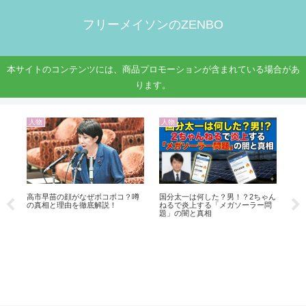
フリーメイソンのZENBO
本サイトのコンテンツには、商品プロモーションが含まれている場合があ
ります。
人物
人物
フ
恵
高市早苗の顔がなぜボコボコ？噂
国分太一は何した？男！？2ちゃん
３
の真相と理由を徹底解説！
ねるで炎上する「メガソーラー問
教
題」の闇と真相
言