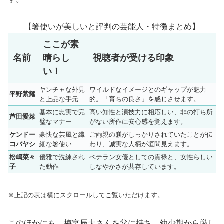
【箸使いが美しいと評判の芸能人・特徴まとめ】
ここが素
名前
晴らし
視聴者が受ける印象
い！
ヤンチャな外見
ワイルドなイメージとのギャップが魅力
平野紫耀
と上品な手元
的。「育ちの良さ」を感じさせます。
基本に忠実で完
高い知性と演技力に相応しい、非の打ち所
芦田愛菜
璧なマナー
がない所作に安心感を覚えます。
ケンドー
豪快な芸風と繊
ご両親の躾がしっかりされていたことが伝
コバヤシ
細な箸使い
わり、誠実な人柄が垣間見えます。
松嶋菜々
優雅で洗練され
ベテラン女優としての貫禄と、女性らしい
子
た動作
しなやかさが共存しています。
※上記の表は横にスクロールしてご覧いただけます。
このほかにも、梅宮辰夫さんを父に持ち、幼少期から厳し