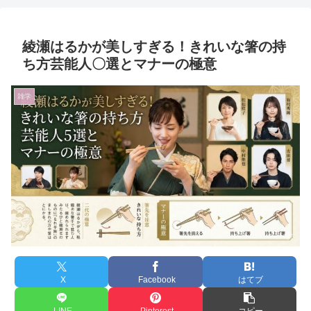
綾瀬はるかが美しすぎる！きれいな箸の持
ち方芸能人〇選とマナーの極意
雑学
X
Facebook
はてブ
LINE
Pinterest
コピー