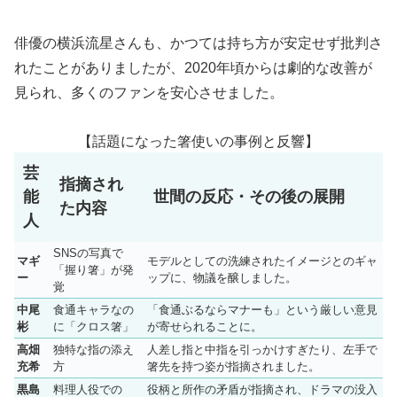
俳優の横浜流星さんも、かつては持ち方が安定せず批判さ
れたことがありましたが、2020年頃からは劇的な改善が
見られ、多くのファンを安心させました。
【話題になった箸使いの事例と反響】
芸
指摘され
能
世間の反応・その後の展開
た内容
人
SNSの写真で
マギ
モデルとしての洗練されたイメージとのギャ
「握り箸」が発
ー
ップに、物議を醸しました。
覚
中尾
食通キャラなの
「食通ぶるならマナーも」という厳しい意見
彬
に「クロス箸」
が寄せられることに。
高畑
独特な指の添え
人差し指と中指を引っかけすぎたり、左手で
充希
方
箸先を持つ姿が指摘されました。
黒島
料理人役での
役柄と所作の矛盾が指摘され、ドラマの没入