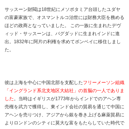
サッスーン財閥は18世紀にメソポタミア台頭したユダヤ
の富豪家族で、オスマントルコ治世には財務大臣を務める
ほどの政商となっていました。 この一族に生まれたデヴ
ィッド・サッスーンは、バグダッドに生まれインドに進
出。1832年に阿片の利権を求めてボンベイに移住しまし
た。
彼は上海を中心に中国北部を支配した
フリーメーソン組織
「イングランド系北支地区大結社」の首脳の一人でありま
した
。当時はイギリスが1773年からインドでのアヘン専
売権を武力で獲得し、東インド会社の貿易を通じて中国に
アヘンを売りつけ、アジアから銀を巻き上げる麻薬貿易に
よりロンドンのシティに莫大な富をもたらしていた時代で