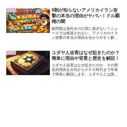
9割が知らないアメリカイラン攻
ユダヤ
撃の本当の理由がヤバい！ドル覇
権の闇
核問題は表向きの口実に過ぎない？ニュ
ースでは報道されない、アメリカのイラ
ン攻撃の本当の理由を分かりやすく解説
します。ペトロダラー体制の崩壊危機や
中国の台頭など、世界を動かすお金と覇
権の裏側から、アメリカのイラン攻撃の
ユダヤ人迫害はなぜ起きたのか？
ユダヤ
本当の理由と、私たちの生活に直結する
簡単に理由や背景と歴史を解説！
経済への影響に迫ります。
ユダヤ人迫害はなぜ起きたのか、その歴
史的理由を古代からナチス時代まで年表
で簡単に解説します。ユダヤ人とは誰か
という定義から、キリスト教との対立、
ホロコーストの悲劇まで、ユダヤ人迫害
はなぜ続いたのかを簡単にわかりやすく
紐解きます。