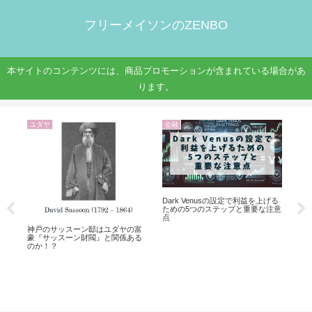
フリーメイソンのZENBO
本サイトのコンテンツには、商品プロモーションが含まれている場合があ
ります。
ユダヤ
金融
人
Dark Venusの設定で利益を上げる
山
ための5つのステップと重要な注意
を
点
神戸のサッスーン邸はユダヤの富
豪『サッスーン財閥』と関係ある
のか！？
～
ト