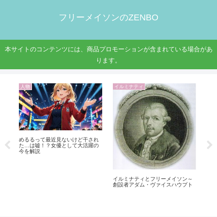
フリーメイソンのZENBO
本サイトのコンテンツには、商品プロモーションが含まれている場合があ
ります。
人物
人物
人
高市早苗が総理になったら？知恵
国分太一は何した？男！？2ちゃん
【
袋の疑問を専門家が徹底解説！
ねるで炎上する「メガソーラー問
タ
題」の闇と真相
説
～
ト