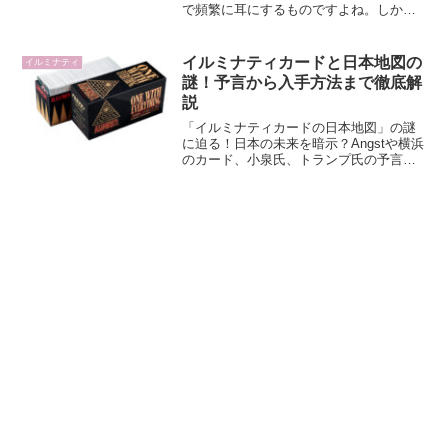
で頻繁に耳にするものですよね。しか
し、実際にこれらの名前の背後に隠され
た歴史やその違いを正確に知っている人
は少ないのではないでしょうか？この記
イルミナティカードと日本地図の
イルミナティ
事では、ロートシルト家とロスチ...
謎！予言から入手方法まで徹底解
説
「イルミナティカードの日本地図」の謎
に迫る！日本の未来を暗示？Angstや横浜
のカード、小泉氏、トランプ氏の予言を
解説。遊び方や値段、プレミア価値、入
手方法から、イルミナティカード 日本地
図に関する情報の見極め方まで網羅。あ
なたの疑問を解決します。