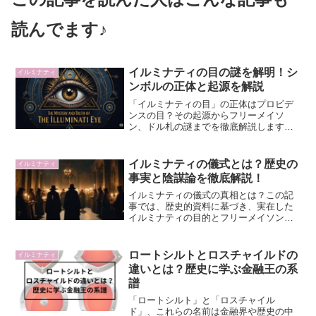
読んでます♪
イルミナティの目の謎を解明！シ
イルミナティ
ンボルの正体と起源を解説
「イルミナティの目」の正体はプロビデ
ンスの目？その起源からフリーメイソ
ン、ドル札の謎までを徹底解説します。
シンボルの解釈は、神聖なものから現代
のゲン担ぎ、例えばお守りのような感覚
まで様々。この記事を読めば、神話と事
イルミナティの儀式とは？歴史の
イルミナティ
実に隠されたイルミナティの目の全てが
事実と陰謀論を徹底解説！
わかります。
イルミナティの儀式の真相とは？この記
事では、歴史的資料に基づき、実在した
イルミナティの目的とフリーメイソンと
の明確な違いを解説します。陰謀論で語
られる悪魔崇拝などの噂の嘘を暴き、本
当のイルミナティの儀式について、その
ロートシルトとロスチャイルドの
イルミナティ
謎を解き明かします。
違いとは？歴史に学ぶ金融王の系
譜
「ロートシルト」と「ロスチャイル
ド」、これらの名前は金融界や歴史の中