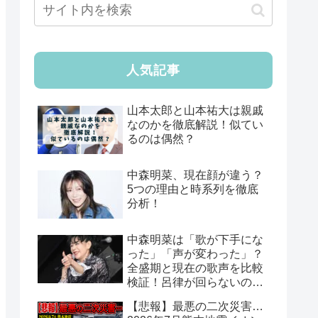
人気記事
山本太郎と山本祐大は親戚
なのかを徹底解説！似てい
るのは偶然？
中森明菜、現在顔が違う？
5つの理由と時系列を徹底
分析！
中森明菜は「歌が下手にな
った」「声が変わった」？
全盛期と現在の歌声を比較
検証！呂律が回らないのは
病気？
【悲報】最悪の二次災害…