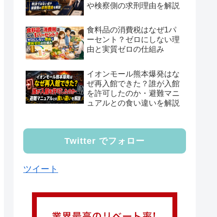
や検察側の求刑理由を解説
食料品の消費税はなぜ1パ
ーセント？ゼロにしない理
由と実質ゼロの仕組み
イオンモール熊本爆発はな
ぜ再入館できた？誰が入館
を許可したのか・避難マニ
ュアルとの食い違いを解説
Twitter でフォロー
ツイート