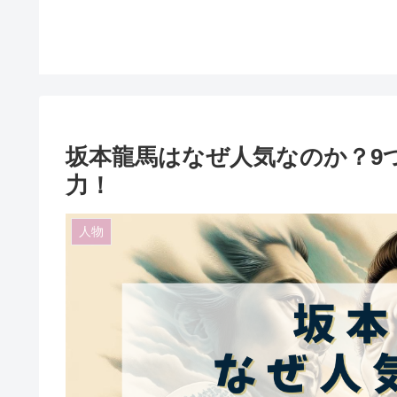
坂本龍馬はなぜ人気なのか？9
力！
人物