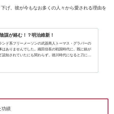
り下げ、彼が今もなお多くの人々から愛される理由を
陰謀が絡む！？明治維新！
ランド系フリーメーソンの武器商人トーマス・グラバーの
事はありませんでした。織田信長の戦国時代に、既に銃が
て認知されていたにも関わらず、徳川時代になると刀に逆
...
た功績