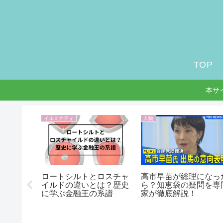
TOP
本サ
イルミナティ
人物
顔？何動
ロートシルトとロスチャ
高市早苗が総理になっ
診断から
イルドの違いとは？歴史
ら？知恵袋の疑問を専
説！
に学ぶ金融王の系譜
家が徹底解説！