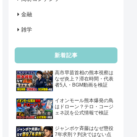
金融
雑学
新着記事
高市早苗首相の熊本視察は
なぜ炎上？滞在時間・代表
者5人・BGM動画を検証
イオンモール熊本爆発の鳥
はドローン？テロ・コージ
ェネ説を公式情報で検証
ジャンポケ斉藤はなぜ懲役
7年求刑？判決ではない点