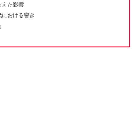
与えた影響
代における響き
力