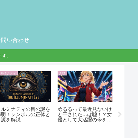
お問い合わせ
ます。
イルミナティ
人物
雑学
イルミナティの目の謎を
めるるって最近見ないけ
林修の
解明！シンボルの正体と
ど干された…は嘘！？女
ょ！7つ
起源を解説
優として大活躍の今を解
要と実
説