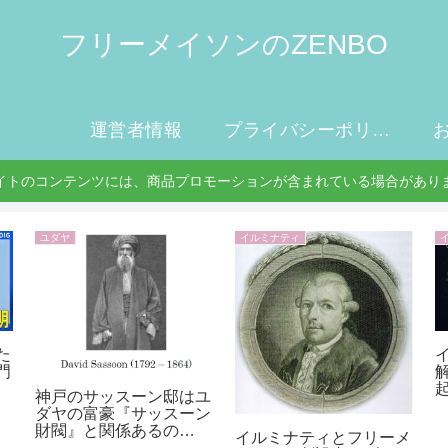
フリーメイソンのZENBO
運営者情報
プライバシーポリシー
イトのコンテンツには、商品プロモーションが含まれている場合があり
ユダヤ
イルミナティ
た
門
神戸のサッスーン邸はユ
ダヤの富豪『サッスーン
財閥』と関係あるの
イルミナティとフリーメ
か！？