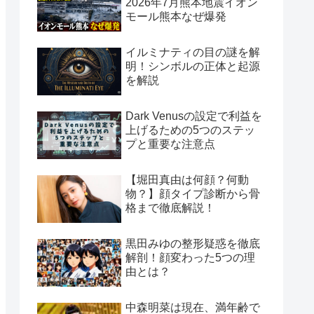
2026年7月熊本地震イオン
モール熊本なぜ爆発
イルミナティの目の謎を解
明！シンボルの正体と起源
を解説
Dark Venusの設定で利益を
上げるための5つのステッ
プと重要な注意点
【堀田真由は何顔？何動
物？】顔タイプ診断から骨
格まで徹底解説！
黒田みゆの整形疑惑を徹底
解剖！顔変わった5つの理
由とは？
中森明菜は現在、満年齢で